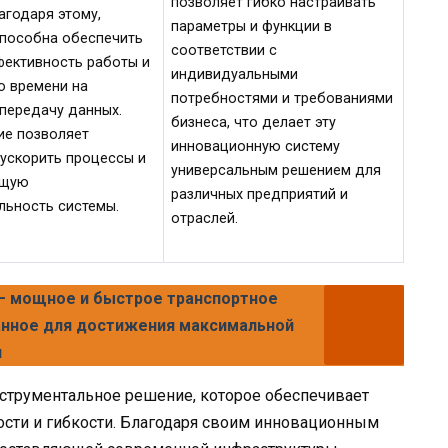
позволяет гибко настраивать
агодаря этому,
параметры и функции в
способна обеспечить
соответствии с
ективность работы и
индивидуальными
 времени на
потребностями и требованиями
 передачу данных.
бизнеса, что делает эту
ие позволяет
инновационную систему
 ускорить процессы и
универсальным решением для
бщую
различных предприятий и
льность системы.
отраслей.
— мощное и быстрое транспортное
анное для достижения максимальной
и
нструментальное решение, которое обеспечивает
сти и гибкости. Благодаря своим инновационным