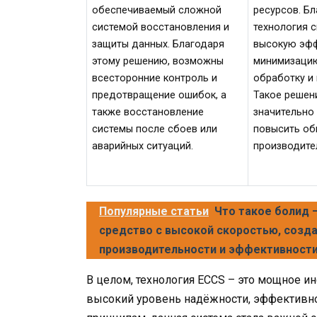
обеспечиваемый сложной
ресурсов. Бл
системой восстановления и
технология 
защиты данных. Благодаря
высокую эфф
этому решению, возможны
минимизацию
всесторонние контроль и
обработку и
предотвращение ошибок, а
Такое решен
также восстановление
значительно
системы после сбоев или
повысить о
аварийных ситуаций.
производите
Популярные статьи
Что такое болид 
средство с высокой скоростью, созд
производительности и эффективност
В целом, технология ECCS – это мощное и
высокий уровень надёжности, эффективно