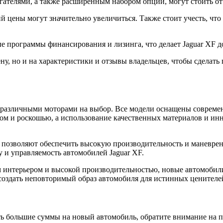
телями, а также расширенным набором опций, могут стоить от
цены могут значительно увеличиться. Также стоит учесть, что
е программы финансирования и лизинга, что делает Jaguar XF д
ену, но и на характеристики и отзывы владельцев, чтобы сдела
с различными моторами на выбор. Все модели оснащены совреме
ром и роскошью, а использование качественных материалов и ин
 позволяют обеспечить высокую производительность и маневрен
и управляемость автомобилей Jaguar XF.
 интерьером и высокой производительностью, новые автомобили
создать неповторимый образ автомобиля для истинных ценителей
тить большие суммы на новый автомобиль, обратите внимание н