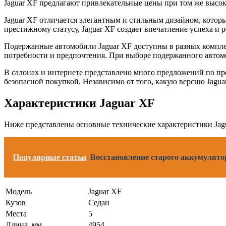
Jaguar XF предлагают привлекательные цены при том же высок
Jaguar XF отличается элегантным и стильным дизайном, который
престижному статусу, Jaguar XF создает впечатление успеха и 
Подержанные автомобили Jaguar XF доступны в разных комплек
потребности и предпочтения. При выборе подержанного автомоб
В салонах и интернете представлено много предложений по пр
безопасной покупкой. Независимо от того, какую версию Jagua
Характеристики Jaguar XF
Ниже представлены основные технические характеристики Jag
Популярные статьи
Восстановление старого аккумулято
Модель
Jaguar XF
Кузов
Седан
Места
5
Длина, мм
4954