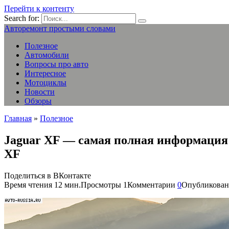
Перейти к контенту
Search for:
Авторемонт простыми словами
Полезное
Автомобили
Вопросы про авто
Интересное
Мотоциклы
Новости
Обзоры
Главная
»
Полезное
Jaguar XF — самая полная информация 
XF
Поделиться в ВКонтакте
Время чтения
12 мин.
Просмотры
1
Комментарии
0
Опубликован