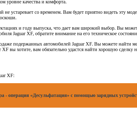
ом уровне качества и комфорта.
 не устаревает со временем. Вам будет приятно видеть эту моде
роскоши.
тациях и году выпуска, что дает вам широкий выбор. Вы может
иля Jaguar XF, обратите внимание на его техническое состояние
одаже подержанных автомобилей Jaguar XF. Вы можете найти ме
r XF вы хотите, вам обязательно удастся найти хорошую сделку
uar XF:
ра - операция «Десульфатация» с помощью зарядных устройст