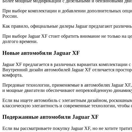
Более мощные модификации с дизельными и бензиновыми двига
При выборе комплектации и добавлении дополнительных опций 
России.
Как правило, официальные дилеры Jaguar предлагают различны
При выборе Jaguar XF стоит обратить внимание не только на ц
долгого времени.
Новые автомобили Jaguar XF
Jaguar XF предлагается в различных вариантах комплектации 
Внутренний дизайн автомобилей Jaguar XF отличается просто
комфорта.
Передовые технологии, применяемые в автомобилях Jaguar XF,
и мощные двигатели обеспечивают непревзойденную динамику 
Если вы ищете автомобиль с элегантным дизайном, роскошным
классическую элегантность и современные технологии, чтобы 
Подержанные автомобили Jaguar XF
Если вы рассматриваете покупку Jaguar XF, но не хотите тра