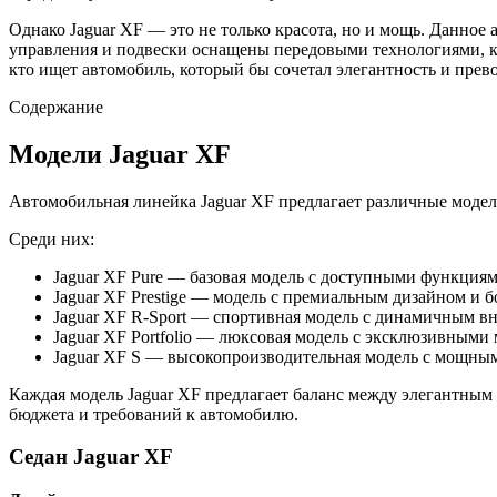
Однако Jaguar XF — это не только красота, но и мощь. Данно
управления и подвески оснащены передовыми технологиями, ко
кто ищет автомобиль, который бы сочетал элегантность и пре
Содержание
Модели Jaguar XF
Автомобильная линейка Jaguar XF предлагает различные модел
Среди них:
Jaguar XF Pure — базовая модель с доступными функция
Jaguar XF Prestige — модель с премиальным дизайном и
Jaguar XF R-Sport — спортивная модель с динамичным 
Jaguar XF Portfolio — люксовая модель с эксклюзивными
Jaguar XF S — высокопроизводительная модель с мощны
Каждая модель Jaguar XF предлагает баланс между элегантны
бюджета и требований к автомобилю.
Седан Jaguar XF