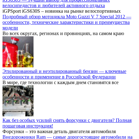
велосипедистов и любителей активного отдыха
iGPSport iGS630S – новинка на рынке велоспортивных
Подробный обзор мотоцикла Moto Guzzi V 7 Special 2012 —
особенности, технические характеристики и преимущества
модели
Во всех округах, регионах и провинциях, на самом краю
Этилированный и неэтилированный бензин — ключевые
особенности и применение в Российской Федерации
В мире, где технологии с каждым днем становятся все
Как без особых усилий снять форсунки с двигателя? Полная
пошаговая инструкция!
Форсунки – это важная деталь двигателя автомобиля
Внедорожники Ram — самые дорогостоящие автомобили на