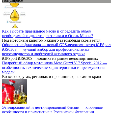
Популярное
Как выбрать правильное масло и определить объем
необходимой жидкости для заливки в Опель Мокка?
Под моторным капотом каждого автомобиля скрывается
Обновление флагмана — новый GPS-велокомпьютер iGPSport
iGS630S — лучший выбор для профессиональных
велосипедистов и любителей активного отдыха
iGPSport iGS630S – новинка на рынке велоспортивных
Подробный обзор мотоцикла Moto Guzzi V 7 Special 2012 —
особенности, технические характеристики и преимущества
модели
Во всех округах, регионах и провинциях, на самом краю
Этилированный и неэтилированный бензин — ключевые
особенности и применение в Российской Федерации