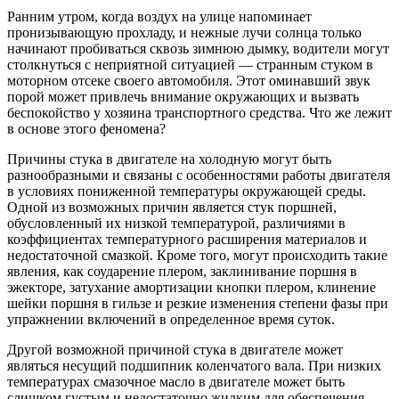
Ранним утром, когда воздух на улице напоминает
пронизывающую прохладу, и нежные лучи солнца только
начинают пробиваться сквозь зимнюю дымку, водители могут
столкнуться с неприятной ситуацией — странным стуком в
моторном отсеке своего автомобиля. Этот оминавший звук
порой может привлечь внимание окружающих и вызвать
беспокойство у хозяина транспортного средства. Что же лежит
в основе этого феномена?
Причины стука в двигателе на холодную могут быть
разнообразными и связаны с особенностями работы двигателя
в условиях пониженной температуры окружающей среды.
Одной из воз­можных причин является стук поршней,
обусловленный их низкой температу­рой, различиями в
коэффициентах температурного расширения материалов и
недостаточной смазкой. Кроме того, могут происходить такие
яв­ления, как соударение плером, заклинивание поршня в
эжекторе, затухание амортизации кнопки плером, клинение
шейки поршня в гильзе и рез­кие изменения степени фазы при
упражнении включений в определенное время суток.
Другой возможной причиной стука в двигателе может
являться несущий подшипник коленчатого вала. При низких
температурах смазочное масло в двигателе может быть
слишком густым и недостаточно жидким для обеспечения