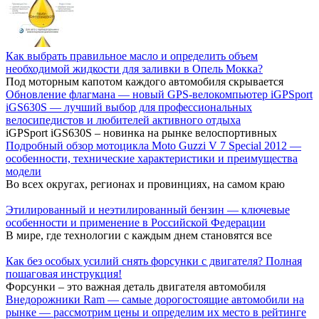
Как выбрать правильное масло и определить объем
необходимой жидкости для заливки в Опель Мокка?
Под моторным капотом каждого автомобиля скрывается
Обновление флагмана — новый GPS-велокомпьютер iGPSport
iGS630S — лучший выбор для профессиональных
велосипедистов и любителей активного отдыха
iGPSport iGS630S – новинка на рынке велоспортивных
Подробный обзор мотоцикла Moto Guzzi V 7 Special 2012 —
особенности, технические характеристики и преимущества
модели
Во всех округах, регионах и провинциях, на самом краю
Этилированный и неэтилированный бензин — ключевые
особенности и применение в Российской Федерации
В мире, где технологии с каждым днем становятся все
Как без особых усилий снять форсунки с двигателя? Полная
пошаговая инструкция!
Форсунки – это важная деталь двигателя автомобиля
Внедорожники Ram — самые дорогостоящие автомобили на
рынке — рассмотрим цены и определим их место в рейтинге