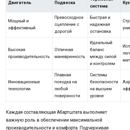
Двигатель
Подвеска
Ку
система
Превосходное
Быстрая и
Мощный и
Стр
сцепление с
надежная
эффективный
уни
дорогой
остановка
Идеальный
Исп
Высокая
Отличная
баланс
лег
производительность
маневренность
между силой
мат
и контролем
Плавная
Системы
Инновационные
поездка на
безопасности
Аэ
технологии
любой
на высшем
эф
поверхности
уровне
Каждая составляющая Абартштата выполняет
важную роль в обеспечении максимальной
производительности и комфорта. Подчеркивая