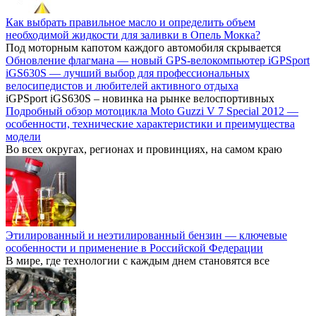
Как выбрать правильное масло и определить объем
необходимой жидкости для заливки в Опель Мокка?
Под моторным капотом каждого автомобиля скрывается
Обновление флагмана — новый GPS-велокомпьютер iGPSport
iGS630S — лучший выбор для профессиональных
велосипедистов и любителей активного отдыха
iGPSport iGS630S – новинка на рынке велоспортивных
Подробный обзор мотоцикла Moto Guzzi V 7 Special 2012 —
особенности, технические характеристики и преимущества
модели
Во всех округах, регионах и провинциях, на самом краю
Этилированный и неэтилированный бензин — ключевые
особенности и применение в Российской Федерации
В мире, где технологии с каждым днем становятся все