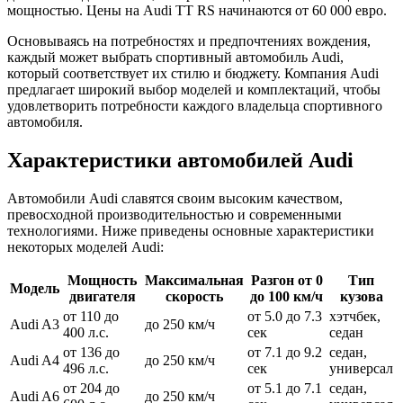
мощностью. Цены на Audi TT RS начинаются от 60 000 евро.
Основываясь на потребностях и предпочтениях вождения,
каждый может выбрать спортивный автомобиль Audi,
который соответствует их стилю и бюджету. Компания Audi
предлагает широкий выбор моделей и комплектаций, чтобы
удовлетворить потребности каждого владельца спортивного
автомобиля.
Характеристики автомобилей Audi
Автомобили Audi славятся своим высоким качеством,
превосходной производительностью и современными
технологиями. Ниже приведены основные характеристики
некоторых моделей Audi:
Мощность
Максимальная
Разгон от 0
Тип
Модель
двигателя
скорость
до 100 км/ч
кузова
от 110 до
от 5.0 до 7.3
хэтчбек,
Audi A3
до 250 км/ч
400 л.с.
сек
седан
от 136 до
от 7.1 до 9.2
седан,
Audi A4
до 250 км/ч
496 л.с.
сек
универсал
от 204 до
от 5.1 до 7.1
седан,
Audi A6
до 250 км/ч