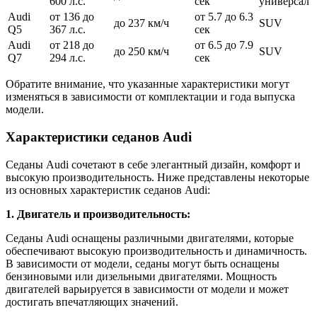
600 л.с.
сек
универсал
Audi
от 136 до
от 5.7 до 6.3
до 237 км/ч
SUV
Q5
367 л.с.
сек
Audi
от 218 до
от 6.5 до 7.9
до 250 км/ч
SUV
Q7
294 л.с.
сек
Обратите внимание, что указанные характеристики могут
изменяться в зависимости от комплектации и года выпуска
модели.
Характеристики седанов Audi
Седаны Audi сочетают в себе элегантный дизайн, комфорт и
высокую производительность. Ниже представлены некоторые
из основных характеристик седанов Audi:
1. Двигатель и производительность:
Седаны Audi оснащены различными двигателями, которые
обеспечивают высокую производительность и динамичность.
В зависимости от модели, седаны могут быть оснащены
бензиновыми или дизельными двигателями. Мощность
двигателей варьируется в зависимости от модели и может
достигать впечатляющих значений.