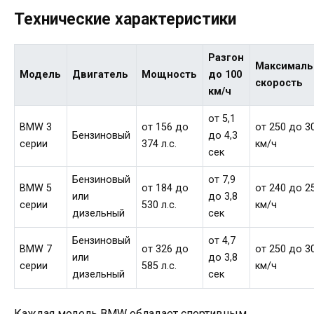
Технические характеристики
Разгон
Максималь
Модель
Двигатель
Мощность
до 100
скорость
км/ч
от 5,1
BMW 3
от 156 до
от 250 до 3
Бензиновый
до 4,3
серии
374 л.с.
км/ч
сек
Бензиновый
от 7,9
BMW 5
от 184 до
от 240 до 2
или
до 3,8
серии
530 л.с.
км/ч
дизельный
сек
Бензиновый
от 4,7
BMW 7
от 326 до
от 250 до 3
или
до 3,8
серии
585 л.с.
км/ч
дизельный
сек
Каждая модель BMW обладает спортивным