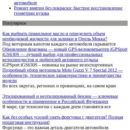
автомобиле
Ремонт вмятин без покраски: быстрое восстановление
геометрии кузова
Популярное
Как выбрать правильное масло и определить объем
необходимой жидкости для заливки в Опель Мокка?
Под моторным капотом каждого автомобиля скрывается
Обновление флагмана — новый GPS-велокомпьютер iGPSport
iGS630S — лучший выбор для профессиональных
велосипедистов и любителей активного отдыха
iGPSport iGS630S – новинка на рынке велоспортивных
Подробный обзор мотоцикла Moto Guzzi V 7 Special 2012 —
особенности, технические характеристики и преимущества
модели
Во всех округах, регионах и провинциях, на самом краю
Этилированный и неэтилированный бензин — ключевые
особенности и применение в Российской Федерации
В мире, где технологии с каждым днем становятся все
Как без особых усилий снять форсунки с двигателя? Полная
пошаговая инструкция!
Форсунки – это важная деталь двигателя автомобиля