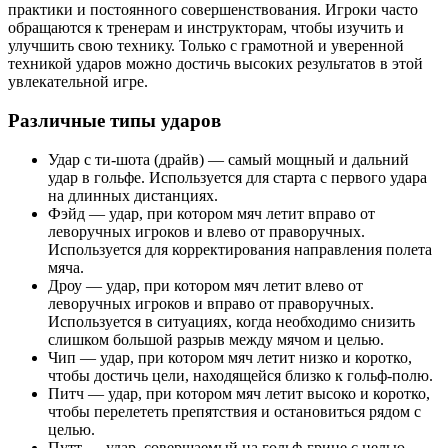
практики и постоянного совершенствования. Игроки часто
обращаются к тренерам и инструкторам, чтобы изучить и
улучшить свою технику. Только с грамотной и уверенной
техникой ударов можно достичь высоких результатов в этой
увлекательной игре.
Различные типы ударов
Удар с ти-шота (драйв) — самый мощный и дальний
удар в гольфе. Используется для старта с первого удара
на длинных дистанциях.
Фэйд — удар, при котором мяч летит вправо от
леворучных игроков и влево от праворучных.
Используется для корректирования направления полета
мяча.
Дроу — удар, при котором мяч летит влево от
леворучных игроков и вправо от праворучных.
Используется в ситуациях, когда необходимо снизить
слишком большой разрыв между мячом и целью.
Чип — удар, при котором мяч летит низко и коротко,
чтобы достичь цели, находящейся близко к гольф-полю.
Питч — удар, при котором мяч летит высоко и коротко,
чтобы перелететь препятствия и остановиться рядом с
целью.
Путт — удар, совершаемый на гольф-грине с целью