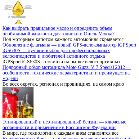
Как выбрать правильное масло и определить объем
необходимой жидкости для заливки в Опель Мокка?
Под моторным капотом каждого автомобиля скрывается
Обновление флагмана — новый GPS-велокомпьютер iGPSport
iGS630S — лучший выбор для профессиональных
велосипедистов и любителей активного отдыха
iGPSport iGS630S – новинка на рынке велоспортивных
Подробный обзор мотоцикла Moto Guzzi V 7 Special 2012 —
особенности, технические характеристики и преимущества
модели
Во всех округах, регионах и провинциях, на самом краю
Этилированный и неэтилированный бензин — ключевые
особенности и применение в Российской Федерации
В мире, где технологии с каждым днем становятся все
Внедорожники Ram — самые дорогостоящие автомобили на