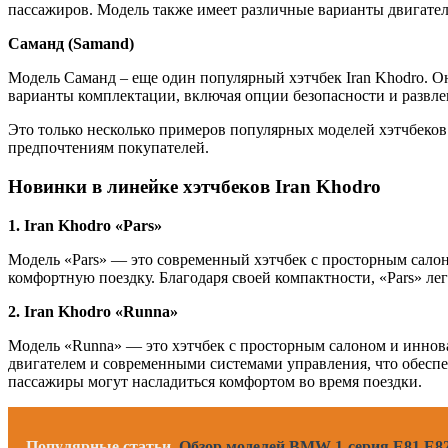
пассажиров. Модель также имеет различные варианты двигате
Саманд (Samand)
Модель Саманд – еще один популярный хэтчбек Iran Khodro. 
варианты комплектации, включая опции безопасности и развле
Это только несколько примеров популярных моделей хэтчбеко
предпочтениям покупателей.
Новинки в линейке хэтчбеков Iran Khodro
1. Iran Khodro «Pars»
Модель «Pars» — это современный хэтчбек с просторным сал
комфортную поездку. Благодаря своей компактности, «Pars» ле
2. Iran Khodro «Runna»
Модель «Runna» — это хэтчбек с просторным салоном и инно
двигателем и современными системами управления, что обеспе
пассажиры могут насладиться комфортом во время поездки.
Популярные статьи
Обзор моделей BMW 1-серия E81 E82 