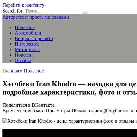
Перейти к контенту
Search for:
Авторемонт простыми словами
Полезное
Автомобили
Вопросы про авто
Интересное
Мотоциклы
Новости
Обзоры
Главная
»
Полезное
Хэтчбеки Iran Khodro — находка для ц
подробные характеристики, фото и от
Поделиться в ВКонтакте
Время чтения
6 мин.
Просмотры
1
Комментарии
0
Опубликовано