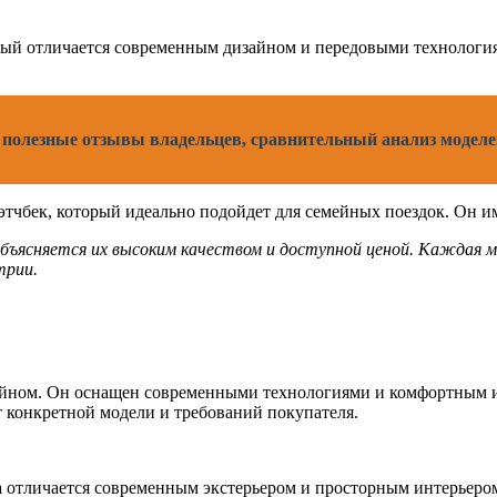
рый отличается современным дизайном и передовыми технологи
- полезные отзывы владельцев, сравнительный анализ модел
тчбек, который идеально подойдет для семейных поездок. Он и
объясняется их высоким качеством и доступной ценой. Каждая м
трии.
айном. Он оснащен современными технологиями и комфортным ин
т конкретной модели и требований покупателя.
Она отличается современным экстерьером и просторным интерьер