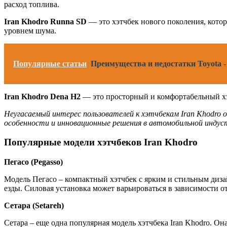
расход топлива.
Iran Khodro Runna SD
— это хэтчбек нового поколения, кото
уровнем шума.
Популярные статьи
Преимущества и недостатки Toyota 
Iran Khodro Dena H2
— это просторный и комфортабельный хэ
Неугасаемый интерес пользователей к хэтчбекам Iran Khodro 
особенности и инновационные решения в автомобильной индус
Популярные модели хэтчбеков Iran Khodro
Пегасо (Pegasso)
Модель Пегасо – компактный хэтчбек с ярким и стильным диз
езды. Силовая установка может варьироваться в зависимости о
Сетара (Setareh)
Сетара – еще одна популярная модель хэтчбека Iran Khodro. 