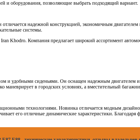
лей и оборудования, позволяющие выбрать подходящий вариант.
Он отличается надежной конструкцией, экономичным двигателем
кательные системы.
в Iran Khodro. Компания предлагает широкий ассортимент автом
оном и удобными сиденьями. Он оснащен надежным двигателем 
гко маневрирует в городских условиях, а вместительный багажн
вационными технологиями. Новинка отличается модным дизайн
чивает его отличные динамические характеристики. Благодаря 
E87 E88 - технические характеристики, отзывы владельцев 