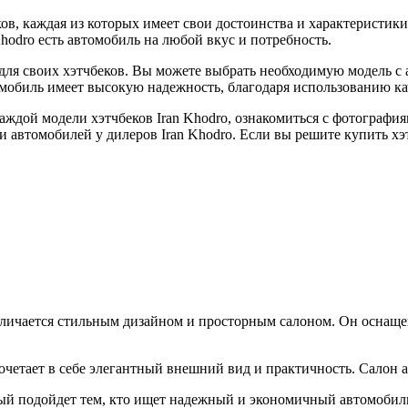
ов, каждая из которых имеет свои достоинства и характеристик
odro есть автомобиль на любой вкус и потребность.
для своих хэтчбеков. Вы можете выбрать необходимую модель с 
обиль имеет высокую надежность, благодаря использованию ка
аждой модели хэтчбеков Iran Khodro, ознакомиться с фотографи
 автомобилей у дилеров Iran Khodro. Если вы решите купить хэт
отличается стильным дизайном и просторным салоном. Он осна
четает в себе элегантный внешний вид и практичность. Салон а
ый подойдет тем, кто ищет надежный и экономичный автомобиль