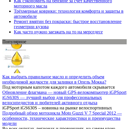
Как сэкономить на бензине за счет качественного
моторного масла
Трёхмерные коврики: технология комфорта и защиты в
автомобиле
Ремонт вмятин без покраски: быстрое восстановление
геометрии кузова
Как часто нужно заезжать на то на мерседесе
Популярное
Как выбрать правильное масло и определить объем
необходимой жидкости для заливки в Опель Мокка?
Под моторным капотом каждого автомобиля скрывается
Обновление флагмана — новый GPS-велокомпьютер iGPSport
iGS630S — лучший выбор для профессиональных
велосипедистов и любителей активного отдыха
iGPSport iGS630S – новинка на рынке велоспортивных
Подробный обзор мотоцикла Moto Guzzi V 7 Special 2012 —
особенности, технические характеристики и преимущества
модели
Во всех округах, регионах и провинциях, на самом краю