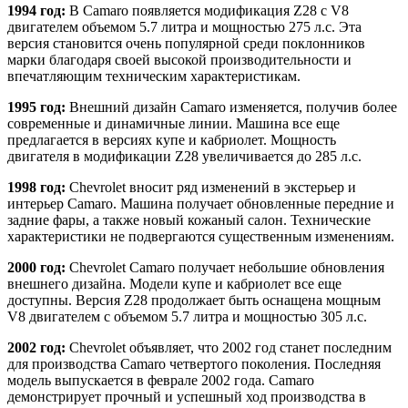
1994 год:
В Camaro появляется модификация Z28 с V8
двигателем объемом 5.7 литра и мощностью 275 л.с. Эта
версия становится очень популярной среди поклонников
марки благодаря своей высокой производительности и
впечатляющим техническим характеристикам.
1995 год:
Внешний дизайн Camaro изменяется, получив более
современные и динамичные линии. Машина все еще
предлагается в версиях купе и кабриолет. Мощность
двигателя в модификации Z28 увеличивается до 285 л.с.
1998 год:
Chevrolet вносит ряд изменений в экстерьер и
интерьер Camaro. Машина получает обновленные передние и
задние фары, а также новый кожаный салон. Технические
характеристики не подвергаются существенным изменениям.
2000 год:
Chevrolet Camaro получает небольшие обновления
внешнего дизайна. Модели купе и кабриолет все еще
доступны. Версия Z28 продолжает быть оснащена мощным
V8 двигателем с объемом 5.7 литра и мощностью 305 л.с.
2002 год:
Chevrolet объявляет, что 2002 год станет последним
для производства Camaro четвертого поколения. Последняя
модель выпускается в феврале 2002 года. Camaro
демонстрирует прочный и успешный ход производства в