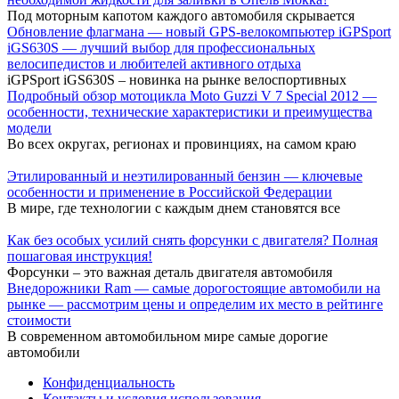
Под моторным капотом каждого автомобиля скрывается
Обновление флагмана — новый GPS-велокомпьютер iGPSport
iGS630S — лучший выбор для профессиональных
велосипедистов и любителей активного отдыха
iGPSport iGS630S – новинка на рынке велоспортивных
Подробный обзор мотоцикла Moto Guzzi V 7 Special 2012 —
особенности, технические характеристики и преимущества
модели
Во всех округах, регионах и провинциях, на самом краю
Этилированный и неэтилированный бензин — ключевые
особенности и применение в Российской Федерации
В мире, где технологии с каждым днем становятся все
Как без особых усилий снять форсунки с двигателя? Полная
пошаговая инструкция!
Форсунки – это важная деталь двигателя автомобиля
Внедорожники Ram — самые дорогостоящие автомобили на
рынке — рассмотрим цены и определим их место в рейтинге
стоимости
В современном автомобильном мире самые дорогие
автомобили
Конфиденциальность
Контакты и условия использования