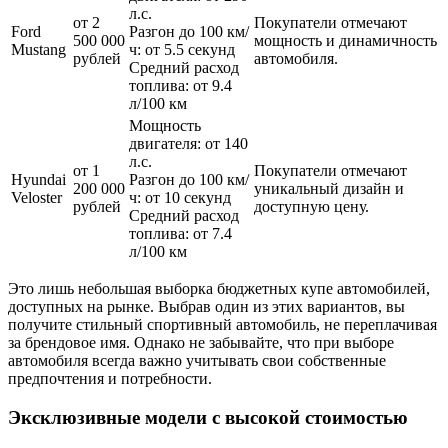
л.с.
от 2
Покупатели отмечают
Ford
Разгон до 100 км/
500 000
мощность и динамичность
Mustang
ч: от 5.5 секунд
рублей
автомобиля.
Средний расход
топлива: от 9.4
л/100 км
Мощность
двигателя: от 140
л.с.
от 1
Покупатели отмечают
Hyundai
Разгон до 100 км/
200 000
уникальный дизайн и
Veloster
ч: от 10 секунд
рублей
доступную цену.
Средний расход
топлива: от 7.4
л/100 км
Это лишь небольшая выборка бюджетных купе автомобилей,
доступных на рынке. Выбрав один из этих вариантов, вы
получите стильный спортивный автомобиль, не переплачивая
за брендовое имя. Однако не забывайте, что при выборе
автомобиля всегда важно учитывать свои собственные
предпочтения и потребности.
Эксклюзивные модели с высокой стоимостью