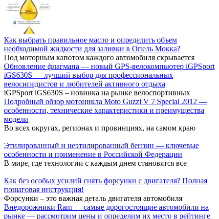
Как выбрать правильное масло и определить объем
необходимой жидкости для заливки в Опель Мокка?
Под моторным капотом каждого автомобиля скрывается
Обновление флагмана — новый GPS-велокомпьютер iGPSport
iGS630S — лучший выбор для профессиональных
велосипедистов и любителей активного отдыха
iGPSport iGS630S – новинка на рынке велоспортивных
Подробный обзор мотоцикла Moto Guzzi V 7 Special 2012 —
особенности, технические характеристики и преимущества
модели
Во всех округах, регионах и провинциях, на самом краю
Этилированный и неэтилированный бензин — ключевые
особенности и применение в Российской Федерации
В мире, где технологии с каждым днем становятся все
Как без особых усилий снять форсунки с двигателя? Полная
пошаговая инструкция!
Форсунки – это важная деталь двигателя автомобиля
Внедорожники Ram — самые дорогостоящие автомобили на
рынке — рассмотрим цены и определим их место в рейтинге