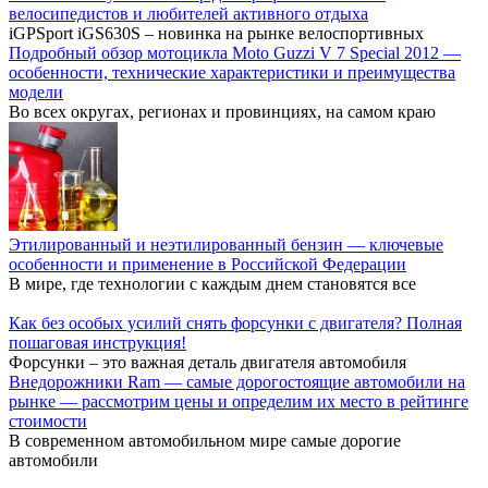
велосипедистов и любителей активного отдыха
iGPSport iGS630S – новинка на рынке велоспортивных
Подробный обзор мотоцикла Moto Guzzi V 7 Special 2012 —
особенности, технические характеристики и преимущества
модели
Во всех округах, регионах и провинциях, на самом краю
Этилированный и неэтилированный бензин — ключевые
особенности и применение в Российской Федерации
В мире, где технологии с каждым днем становятся все
Как без особых усилий снять форсунки с двигателя? Полная
пошаговая инструкция!
Форсунки – это важная деталь двигателя автомобиля
Внедорожники Ram — самые дорогостоящие автомобили на
рынке — рассмотрим цены и определим их место в рейтинге
стоимости
В современном автомобильном мире самые дорогие
автомобили