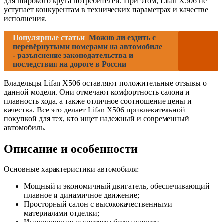
для широкого круга потребителей. При этом, Lifan X506 не
уступает конкурентам в технических параметрах и качестве
исполнения.
Популярные статьи
Можно ли ездить с
перевёрнутыми номерами на автомобиле
- разъяснение законодательства и
последствия на дороге в России
Владельцы Lifan X506 оставляют положительные отзывы о
данной модели. Они отмечают комфортность салона и
плавность хода, а также отличное соотношение цены и
качества. Все это делает Lifan X506 привлекательной
покупкой для тех, кто ищет надежный и современный
автомобиль.
Описание и особенности
Основные характеристики автомобиля:
Мощный и экономичный двигатель, обеспечивающий
плавное и динамичное движение;
Просторный салон с высококачественными
материалами отделки;
Инновационные системы безопасности,