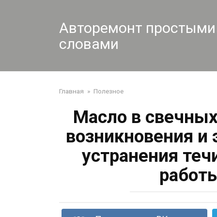
Перейти
к
Авторемонт простыми
контенту
словами
Главная
»
Полезное
Масло в свечных
возникновения и
устранения теч
работы