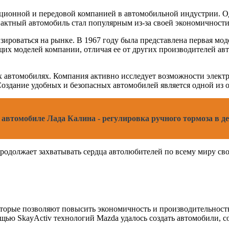
вационной и передовой компанией в автомобильной индустрии. 
пактный автомобиль стал популярным из-за своей экономичности
ироваться на рынке. В 1967 году была представлена первая мод
их моделей компании, отличая ее от других производителей ав
 автомобилях. Компания активно исследует возможности электри
оздание удобных и безопасных автомобилей является одной из 
автомобиле Лада Калина - регулировка ручного тормоза в де
 продолжает захватывать сердца автолюбителей по всему миру 
оторые позволяют повысить экономичность и производительность
ю SkayActiv технологий Mazda удалось создать автомобили, с