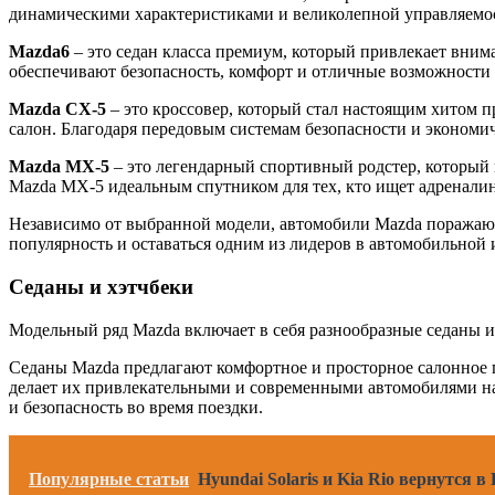
динамическими характеристиками и великолепной управляемо
Mazda6
– это седан класса премиум, который привлекает вни
обеспечивают безопасность, комфорт и отличные возможности
Mazda CX-5
– это кроссовер, который стал настоящим хитом 
салон. Благодаря передовым системам безопасности и экономич
Mazda MX-5
– это легендарный спортивный родстер, который
Mazda MX-5 идеальным спутником для тех, кто ищет адреналин
Независимо от выбранной модели, автомобили Mazda поражаю
популярность и оставаться одним из лидеров в автомобильной 
Седаны и хэтчбеки
Модельный ряд Mazda включает в себя разнообразные седаны и
Седаны Mazda предлагают комфортное и просторное салонное 
делает их привлекательными и современными автомобилями на
и безопасность во время поездки.
Популярные статьи
Hyundai Solaris и Kia Rio вернутся 