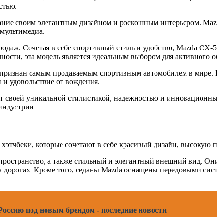
стью.
мание своим элегантным дизайном и роскошным интерьером. Ma
 мультимедиа.
продаж. Сочетая в себе спортивный стиль и удобство, Mazda CX
ности, эта модель является идеальным выбором для активного о
 признан самым продаваемым спортивным автомобилем в мире. 
 и удовольствие от вождения.
т своей уникальной стилистикой, надежностью и инновационны
индустрии.
 хэтчбеки, которые сочетают в себе красивый дизайн, высокую 
пространство, а также стильный и элегантный внешний вид. Он
 дорогах. Кроме того, седаны Mazda оснащены передовыми сист
в Россию под новым брендом - последние новости