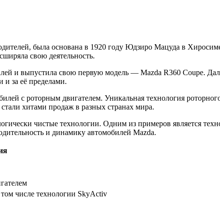
дителей, была основана в 1920 году Юдзиро Мацуда в Хиросиме
асширяла свою деятельность.
илей и выпустила свою первую модель — Mazda R360 Coupe. Дале
 и за её пределами.
мобилей с роторным двигателем. Уникальная технология роторно
 стали хитами продаж в разных странах мира.
огически чистые технологии. Одним из примеров является технол
одительность и динамику автомобилей Mazda.
ия
игателем
 том числе технологии SkyActiv