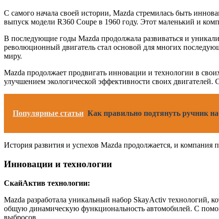
С самого начала своей истории, Mazda стремилась быть инно
выпуск модели R360 Coupe в 1960 году. Этот маленький и ком
В последующие годы Mazda продолжала развиваться и уникализ
революционный двигатель стал основой для многих последующ
миру.
Mazda продолжает продвигать инновации и технологии в своих
улучшением экологической эффективности своих двигателей. С
Популярные статьи
Как правильно подтянуть ручник на 
История развития и успехов Mazda продолжается, и компания
Инновации и технологии
СкайАктив технологии:
Mazda разработала уникальный набор SkayActiv технологий, к
общую динамическую функциональность автомобилей. С помощь
выбросов.