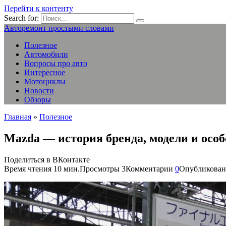
Перейти к контенту
Search for:
Авторемонт простыми словами
Полезное
Автомобили
Вопросы про авто
Интересное
Мотоциклы
Новости
Обзоры
Главная
»
Полезное
Mazda — история бренда, модели и осо
Поделиться в ВКонтакте
Время чтения
10 мин.
Просмотры
3
Комментарии
0
Опубликован