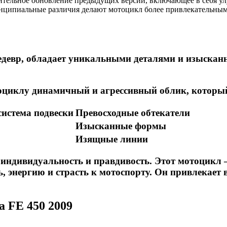
ачительное обновление предыдущих версий, включающее в себя у
инципиальные различия делают мотоцикл более привлекательны
едевр, обладает уникальными деталями и изыск
циклу динамичный и агрессивный облик, который 
истема подвески
Превосходные обтекатели
Изысканные формы
Изящные линии
индивидуальность и правдивость. Этот мотоцикл — 
, энергию и страсть к мотоспорту. Он привлекает в
 FE 450 2009