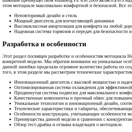
Важным преимуществом Husaberg FE 450 2009 является его наде
этом мотоцикле максимально комфортной и безопасной. Все э
Неповторимый дизайн и стиль
Мощный двигатель для впечатляющей динамики
Высококлассная амортизация для комфорта на любой дор
Надежная система тормозов и передач для безопасности 
Разработка и особенности
Этот раздел посвящен разработке и особенностям мотоцикла Hus
конкретной модели. Мы обратим внимание на уникальные осо
данной линейки проделали огромное количество работы по со
того, в этом разделе мы рассмотрим технические характеристи
Инновационный двигатель с высокой мощностью и наде
Оптимизированная система охлаждения для эффективной 
Продвинутая система подвески для максимального комфо
Качественные компоненты и прочный обвес для повышен
Уникальные технологии и инновационный дизайн, соот
Технические характеристики и габариты, обеспечивающие
Особенности конструкции, учитывающие особенности мо
Преимущества данной модели в сравнении с конкурентам
Обзор тест-драйва и отзывы владельцев о мотоцикле.