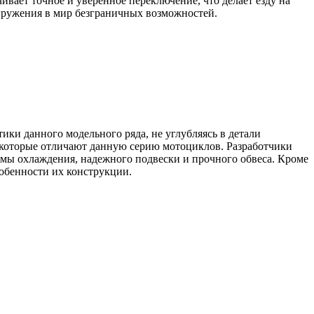
вает точное и уверенное переключение, что делает езду на
гружения в мир безграничных возможностей.
ики данного модельного ряда, не углубляясь в детали
 которые отличают данную серию мотоциклов. Разработчики
мы охлаждения, надежного подвески и прочного обвеса. Кроме
собенности их конструкции.