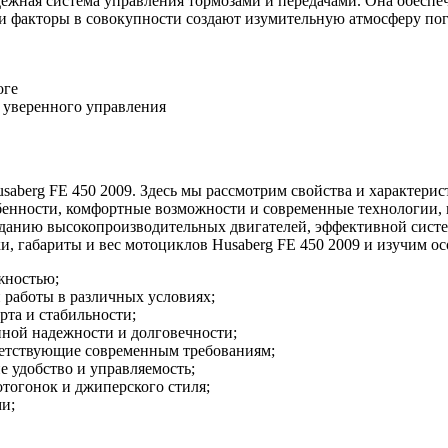
жная система управления тормозами и передачами. Она обеспечи
ти факторы в совокупности создают изумительную атмосферу по
оге
и уверенного управления
aberg FE 450 2009. Здесь мы рассмотрим свойства и характерист
бенности, комфортные возможности и современные технологии,
зданию высокопроизводительных двигателей, эффективной систе
ки, габариты и вес мотоциклов Husaberg FE 450 2009 и изучим о
жностью;
работы в различных условиях;
рта и стабильности;
ной надежности и долговечности;
ветствующие современным требованиям;
 удобство и управляемость;
тогонок и джиперского стиля;
и;