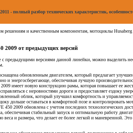
2011 - полный разбор технических характеристик, особенност
ым решениям и качественным компонентам, мотоциклы Husaberg
0 2009 от предыдущих версий
ее с предыдущими версиями данной линейки, можно выделить н
м.
а оснащена обновленным двигателем, который предлагает улучше
вно и энергосберегающе, обеспечивая лучшую производительнос
 2009 имеет новую конструкцию рамы, которая повышает ее жест
справляться с неровностями дороги и предоставляет ездоку увер
новленный облик, который улучшил комфортность и управляемос
оку дольше оставаться в комфортной позе и контролировать мот
FE 450 2009 обновлена с учетом последних технологических дос
, обеспечивая стабильный запуск и оптимальную работу двигат
 веса и размера, что делает ее более легкой и маневренной. Это