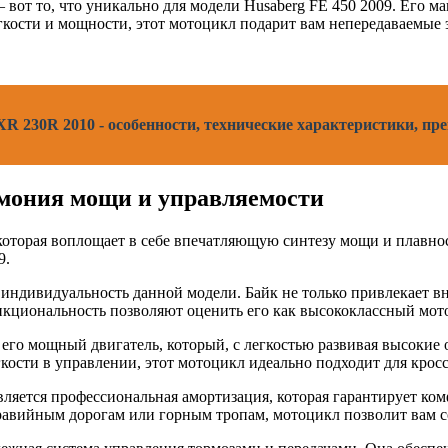
вот то, что уникально для модели Husaberg FE 450 2009. Его м
гкости и мощности, этот мотоцикл подарит вам непередаваемые
R 230R 2010 - особенности, технические характеристики, пр
армония мощи и управляемости
которая воплощает в себе впечатляющую синтезу мощи и плавно
9.
 индивидуальность данной модели. Байк не только привлекает 
нкциональность позволяют оценить его как высококлассный мот
 его мощный двигатель, который, с легкостью развивая высокие
ости в управлении, этот мотоцикл идеально подходит для кросс
ляется профессиональная амортизация, которая гарантирует ком
гравийным дорогам или горным тропам, мотоцикл позволит вам с