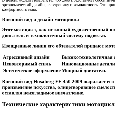
В целом, модель Husaberg FE 450 2009 представляет собой зн
эргономический дизайн, электронику и компактность. Эти пр
комфортность езды.
Внешний вид и дизайн мотоцикла
Этот мотоцикл, как истинный художественный ш
двигатель и технологичный систему подвески.
Изощренные линии его обтекателей придают мото
Агрессивный дизайн
Высокотехнологичная с
Неповторимый стиль
Инновационные детали
Эстетическое оформление
Мощный двигатель
Внешний вид Husaberg FE 450 2009 выражает его 
произведение искусства, олицетворяющее смелость
оставляя неизгладимое впечатление.
Технические характеристики мотоцикла