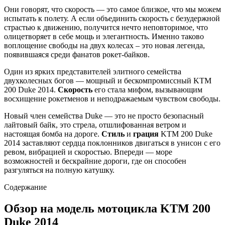
Они говорят, что скорость — это самое близкое, что мы можем
испытать к полету. А если объединить скорость с безудержной
страстью к движению, получится нечто неповторимое, что
олицетворяет в себе мощь и элегантность. Именно таково
воплощение свободы на двух колесах – это новая легенда,
появившаяся среди фанатов рокет-байков.
Один из ярких представителей элитного семейства
двухколесных богов — мощный и бескомпромиссный KTM
200 Duke 2014.
Скорость
его стала мифом, вызывающим
восхищение рокетменов и неподражаемым чувством свободы.
Новый член семейства Duke — это не просто безопасный
лайтовый байк, это стрела, отшлифованная ветром и
настоящая бомба на дороге.
Стиль
и
грация
KTM 200 Duke
2014 заставляют сердца поклонников двигаться в унисон с его
ревом, вибрацией и скоростью. Впереди — море
возможностей и бескрайние дороги, где он способен
разгуляться на полную катушку.
Содержание
Обзор на модель мотоцикла KTM 200
Duke 2014