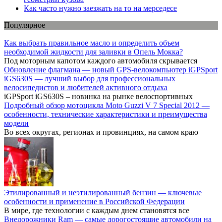
Как часто нужно заезжать на то на мерседесе
Популярное
Как выбрать правильное масло и определить объем
необходимой жидкости для заливки в Опель Мокка?
Под моторным капотом каждого автомобиля скрывается
Обновление флагмана — новый GPS-велокомпьютер iGPSport
iGS630S — лучший выбор для профессиональных
велосипедистов и любителей активного отдыха
iGPSport iGS630S – новинка на рынке велоспортивных
Подробный обзор мотоцикла Moto Guzzi V 7 Special 2012 —
особенности, технические характеристики и преимущества
модели
Во всех округах, регионах и провинциях, на самом краю
Этилированный и неэтилированный бензин — ключевые
особенности и применение в Российской Федерации
В мире, где технологии с каждым днем становятся все
Внедорожники Ram — самые дорогостоящие автомобили на