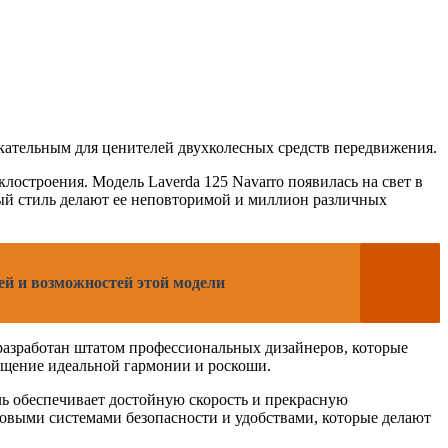
кательным для ценителей двухколесных средств передвижения.
лостроения. Модель Laverda 125 Navarro появилась на свет в
ный стиль делают ее неповторимой и миллион различных
ей и возможностей этой модели
л разработан штатом профессиональных дизайнеров, которые
ущение идеальной гармонии и роскоши.
ь обеспечивает достойную скорость и прекрасную
едовыми системами безопасности и удобствами, которые делают