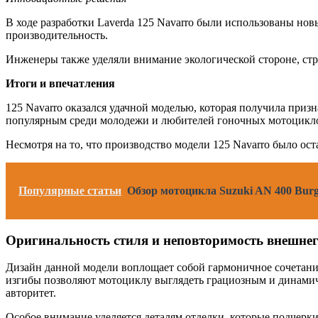
В ходе разработки Laverda 125 Navarro были использованы но
производительность.
Инженеры также уделяли внимание экологической стороне, стр
Итоги и впечатления
125 Navarro оказался удачной моделью, которая получила приз
популярным среди молодежи и любителей гоночных мотоцикл
Несмотря на то, что производство модели 125 Navarro было ос
Популярные статьи
Обзор мотоцикла Suzuki AN 400 Burg
Оригинальность стиля и неповторимость внешнег
Дизайн данной модели воплощает собой гармоничное сочетани
изгибы позволяют мотоциклу выглядеть грациозным и динамич
авторитет.
Особое внимание уделяется деталям отделки, которые подчерк