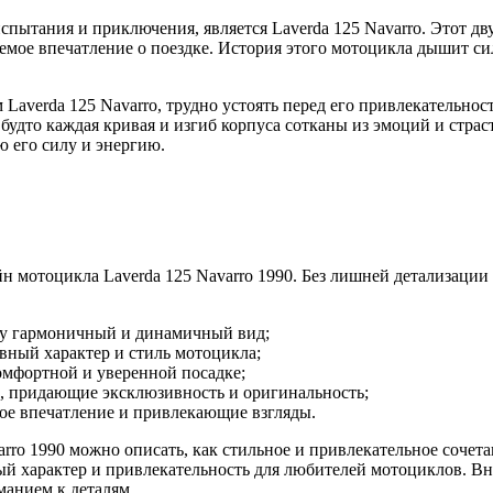
спытания и приключения, является Laverda 125 Navarro. Этот д
емое впечатление о поездке. История этого мотоцикла дышит сил
averda 125 Navarro, трудно устоять перед его привлекательнос
будто каждая кривая и изгиб корпуса сотканы из эмоций и страст
ю его силу и энергию.
н мотоцикла Laverda 125 Navarro 1990. Без лишней детализаци
у гармоничный и динамичный вид;
ный характер и стиль мотоцикла;
омфортной и уверенной посадке;
, придающие эксклюзивность и оригинальность;
ое впечатление и привлекающие взгляды.
ro 1990 можно описать, как стильное и привлекательное сочета
й характер и привлекательность для любителей мотоциклов. Вне
манием к деталям.