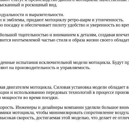
изысканный и роскошный вид.
идуальности и выразительности.
и и эмблемы, придают мотоциклу ретро-шарм и утонченность.
посадку и обеспечивает пилоту удобство и уверенность во вре
с большой тщательностью и вниманием к деталям, создавая впеча
вится неотъемлемой частью стиля и образа жизни своего обладат
йденные испытания исключительной модели мотоцикла. Будут п
ияют на производительность и управляемость.
ая двигателем мотоцикла. Cиловая установка модели обладает 
кции и использованию передовых технологий в процессе произв
 мощности во время поездки.
корость. Инженеры и дизайнеры компании уделяли большое вни
мики мотоцикла, чтобы минимизировать сопротивление воздуха
высокая скорость, достигаемая этой моделью, что делает ее от