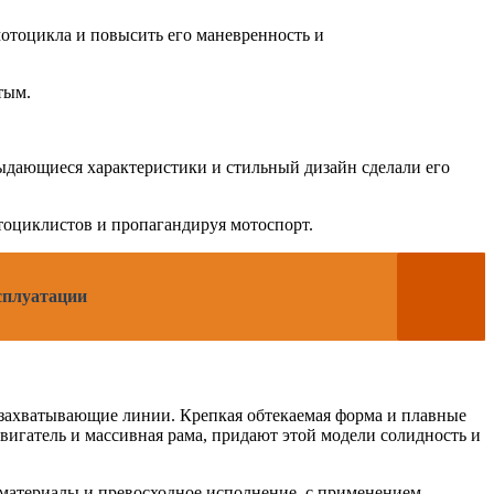
мотоцикла и повысить его маневренность и
тым.
 выдающиеся характеристики и стильный дизайн сделали его
отоциклистов и пропагандируя мотоспорт.
ксплуатации
 захватывающие линии. Крепкая обтекаемая форма и плавные
гатель и массивная рама, придают этой модели солидность и
 материалы и превосходное исполнение, с применением