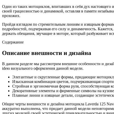
Один из таких мотоциклов, впитавших в себя дух настоящего и
своей грациозностью и динамикой, оставляя в памяти незабыва
прохожих.
Пройдя взглядом по стремительным линиям и изящным формам L
подробностей, подчеркивая его силу и динамичность. Кажется, 
держать обещания, звучащие в моторе, который разбуживает вс
Содержание
Описание внешности и дизайна
В данном разделе мы рассмотрим внешние особенности и дизай
idею визуального оформления данной модели.
Элегантные и скругленные формы, придающие мотоцикл
Изысканная комбинация цветов, подчеркивающая спортив
Стройная и эргономичная форма руля, способствующая к
Декоративные элементы и фирменные символы на кузове
Плавные линии и изящные детали, создающие эстетическ
Общие черты внешности и дизайна мотоцикла Laverda 125 Navar
аккуратно выполнена, что придает данной модели неповторимы
других моделей своей эстетической привлекательностью и вни