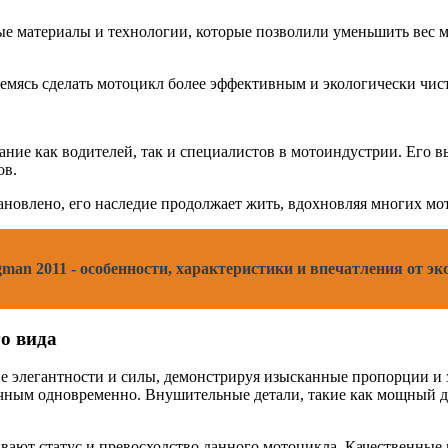
вые материалы и технологии, которые позволили уменьшить вес 
емясь сделать мотоцикл более эффективным и экологически чис
нание как водителей, так и специалистов в мотоиндустрии. Его
ов.
тановлено, его наследие продолжает жить, вдохновляя многих м
man 2011 - особенности, характеристики и впечатления от э
о вида
е элегантности и силы, демонстрируя изысканные пропорции и
ным одновременно. Внушительные детали, такие как мощный дви
ивают статус и превосходство данного мотоцикла. Качественные