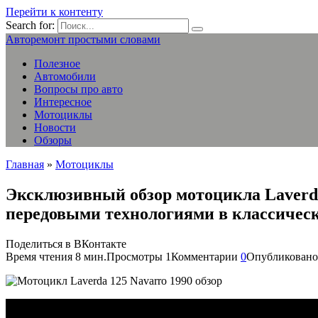
Перейти к контенту
Search for:
Авторемонт простыми словами
Полезное
Автомобили
Вопросы про авто
Интересное
Мотоциклы
Новости
Обзоры
Главная
»
Мотоциклы
Эксклюзивный обзор мотоцикла Laverda 
передовыми технологиями в классичес
Поделиться в ВКонтакте
Время чтения
8 мин.
Просмотры
1
Комментарии
0
Опубликовано