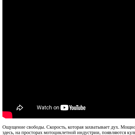
Ощущение свободы. Скорость, которая захватывает дух. Мощно
здесь, на просторах мотоциклетной индустрии, появляются ку