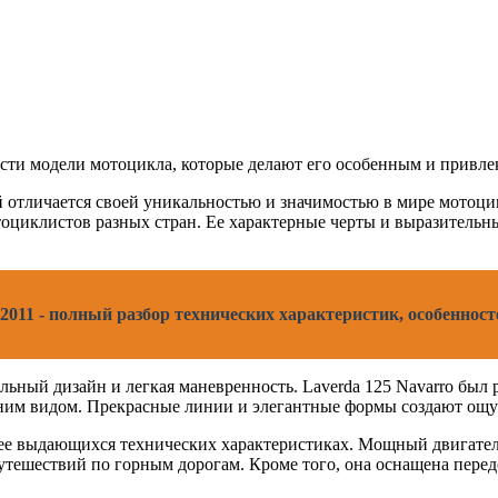
сти модели мотоцикла, которые делают его особенным и привле
 отличается своей уникальностью и значимостью в мире мотоцик
отоциклистов разных стран. Ее характерные черты и выразитель
2011 - полный разбор технических характеристик, особенност
тильный дизайн и легкая маневренность. Laverda 125 Navarro бы
шним видом. Прекрасные линии и элегантные формы создают ощ
 ее выдающихся технических характеристиках. Мощный двигател
 путешествий по горным дорогам. Кроме того, она оснащена пер