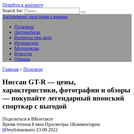
Перейти к контенту
Search for:
Авторемонт простыми словами
Полезное
Автомобили
Вопросы про авто
Интересное
Мотоциклы
Новости
Обзоры
Главная
»
Полезное
Ниссан GT-R — цены,
характеристики, фотографии и обзоры
— покупайте легендарный японский
спорткар с выгодой
Поделиться в ВКонтакте
Время чтения
8 мин.
Просмотры
1
Комментарии
0
Опубликовано
23.08.2022