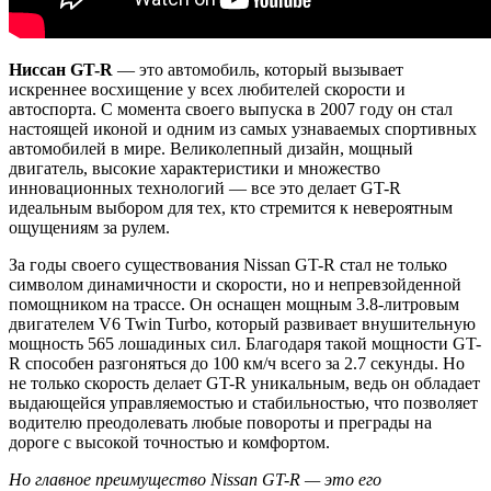
Ниссан GT-R
— это автомобиль, который вызывает
искреннее восхищение у всех любителей скорости и
автоспорта. С момента своего выпуска в 2007 году он стал
настоящей иконой и одним из самых узнаваемых спортивных
автомобилей в мире. Великолепный дизайн, мощный
двигатель, высокие характеристики и множество
инновационных технологий — все это делает GT-R
идеальным выбором для тех, кто стремится к невероятным
ощущениям за рулем.
За годы своего существования Nissan GT-R стал не только
символом динамичности и скорости, но и непревзойденной
помощником на трассе. Он оснащен мощным 3.8-литровым
двигателем V6 Twin Turbo, который развивает внушительную
мощность 565 лошадиных сил. Благодаря такой мощности GT-
R способен разгоняться до 100 км/ч всего за 2.7 секунды. Но
не только скорость делает GT-R уникальным, ведь он обладает
выдающейся управляемостью и стабильностью, что позволяет
водителю преодолевать любые повороты и преграды на
дороге с высокой точностью и комфортом.
Но главное преимущество Nissan GT-R — это его