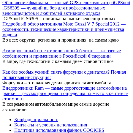
Обновление флагмана — новый GPS-велокомпьютер iGPSport
iGS630S — лучший выбор для профессиональных
велосипедистов и любителей активного отдыха
iGPSport iGS630S – новинка на рынке велоспортивных
Подробный обзор мотоцикла Moto Guzzi V 7 Special 2012 —
особенности, технические характеристики и преимущества
модели
Во всех округах, регионах и провинциях, на самом краю
Этилированный и неэтилированный бензин — ключевые
особенности и применение в Российской Федерации
В мире, где технологии с каждым днем становятся все
Как без особых усилий снять форсунки с двигателя? Полная
пошаговая инструкция!
Форсунки – это важная деталь двигателя автомобиля
Внедорожники Ram — самые дорогостоящие автомобили на
рынке — рассмотрим цены и определим их место в рейтинге
стоимости
В современном автомобильном мире самые дорогие
автомобили
Конфиденциальность
Контакты и условия использования
Политика использования файлов COOKIES