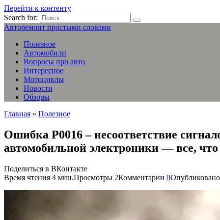
Перейти к контенту
Search for:
Авторемонт простыми словами
Полезное
Автомобили
Вопросы про авто
Интересное
Мотоциклы
Новости
Обзоры
Главная
»
Полезное
Ошибка P0016 – несоответствие сигнал
автомобильной электроники — все, что 
Поделиться в ВКонтакте
Время чтения
4 мин.
Просмотры
2
Комментарии
0
Опубликовано