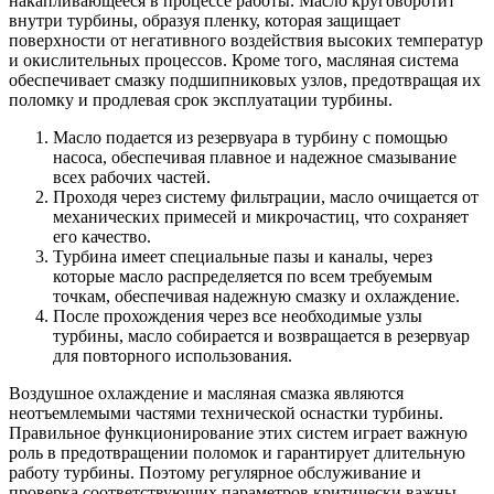
накапливающееся в процессе работы. Масло круговоротит
внутри турбины, образуя пленку, которая защищает
поверхности от негативного воздействия высоких температур
и окислительных процессов. Кроме того, масляная система
обеспечивает смазку подшипниковых узлов, предотвращая их
поломку и продлевая срок эксплуатации турбины.
Масло подается из резервуара в турбину с помощью
насоса, обеспечивая плавное и надежное смазывание
всех рабочих частей.
Проходя через систему фильтрации, масло очищается от
механических примесей и микрочастиц, что сохраняет
его качество.
Турбина имеет специальные пазы и каналы, через
которые масло распределяется по всем требуемым
точкам, обеспечивая надежную смазку и охлаждение.
После прохождения через все необходимые узлы
турбины, масло собирается и возвращается в резервуар
для повторного использования.
Воздушное охлаждение и масляная смазка являются
неотъемлемыми частями технической оснастки турбины.
Правильное функционирование этих систем играет важную
роль в предотвращении поломок и гарантирует длительную
работу турбины. Поэтому регулярное обслуживание и
проверка соответствующих параметров критически важны