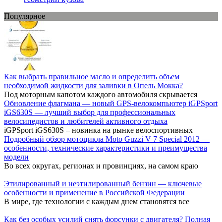
Популярное
Как выбрать правильное масло и определить объем
необходимой жидкости для заливки в Опель Мокка?
Под моторным капотом каждого автомобиля скрывается
Обновление флагмана — новый GPS-велокомпьютер iGPSport
iGS630S — лучший выбор для профессиональных
велосипедистов и любителей активного отдыха
iGPSport iGS630S – новинка на рынке велоспортивных
Подробный обзор мотоцикла Moto Guzzi V 7 Special 2012 —
особенности, технические характеристики и преимущества
модели
Во всех округах, регионах и провинциях, на самом краю
Этилированный и неэтилированный бензин — ключевые
особенности и применение в Российской Федерации
В мире, где технологии с каждым днем становятся все
Как без особых усилий снять форсунки с двигателя? Полная