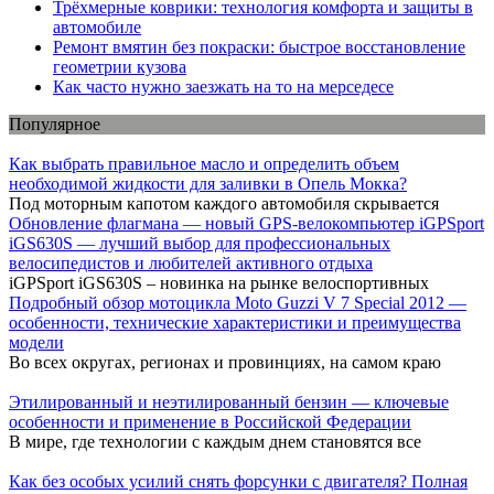
Трёхмерные коврики: технология комфорта и защиты в
автомобиле
Ремонт вмятин без покраски: быстрое восстановление
геометрии кузова
Как часто нужно заезжать на то на мерседесе
Популярное
Как выбрать правильное масло и определить объем
необходимой жидкости для заливки в Опель Мокка?
Под моторным капотом каждого автомобиля скрывается
Обновление флагмана — новый GPS-велокомпьютер iGPSport
iGS630S — лучший выбор для профессиональных
велосипедистов и любителей активного отдыха
iGPSport iGS630S – новинка на рынке велоспортивных
Подробный обзор мотоцикла Moto Guzzi V 7 Special 2012 —
особенности, технические характеристики и преимущества
модели
Во всех округах, регионах и провинциях, на самом краю
Этилированный и неэтилированный бензин — ключевые
особенности и применение в Российской Федерации
В мире, где технологии с каждым днем становятся все
Как без особых усилий снять форсунки с двигателя? Полная