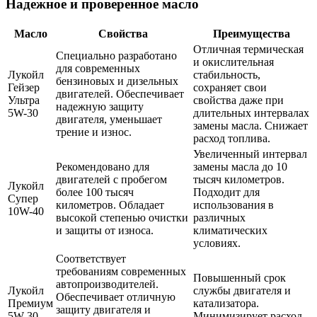
Надежное и проверенное масло
Масло
Свойства
Преимущества
Отличная термическая
Специально разработано
и окислительная
для современных
Лукойл
стабильность,
бензиновых и дизельных
Гейзер
сохраняет свои
двигателей. Обеспечивает
Ультра
свойства даже при
надежную защиту
5W-30
длительных интервалах
двигателя, уменьшает
замены масла. Снижает
трение и износ.
расход топлива.
Увеличенный интервал
Рекомендовано для
замены масла до 10
двигателей с пробегом
тысяч километров.
Лукойл
более 100 тысяч
Подходит для
Супер
километров. Обладает
использования в
10W-40
высокой степенью очистки
различных
и защиты от износа.
климатических
условиях.
Соответствует
требованиям современных
Повышенный срок
автопроизводителей.
Лукойл
службы двигателя и
Обеспечивает отличную
Премиум
катализатора.
защиту двигателя и
5W-30
Минимизирует расход