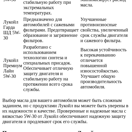
стабильную работу при
масла.
экстремальных
температурах.
Предназначено для
Улучшенные
Лукойл
автомобилей с сажевыми
противоизносные
Гарда
фильтрами. Предотвращает
свойства, увеличенный
ШД 5W-
образование и загрязнение
срок службы двигателя
30
фильтров.
и сажевого фильтра.
Разработано с
Высокая устойчивость
использованием
к перекачиванию
технологии синтеза и
Лукойл
отличается
специальных присадок.
Премиум
повышенной
Обеспечивает отличную
Лайн
износостойкостью.
защиту двигателя и
5W-30
Улучшает общую
стабильную работу на
производительность
протяжении всего срока
автомобиля.
службы.
Выбор масла для вашего автомобиля может быть сложным
заданием, но с продуктами Лукойл вы можете быть уверены в
их надежности и качестве. Проверенные и надежные масла с
вязкостью 5W-30 от Лукойл обеспечивают надежную защиту
двигателя и продлевают срок его службы.