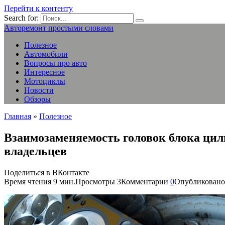
Перейти к контенту
Search for:
Авторемонт простыми словами
Полезное
Автомобили
Вопросы про авто
Интересное
Мотоциклы
Новости
Обзоры
Главная
»
Полезное
Взаимозаменяемость головок блока цил
владельцев
Поделиться в ВКонтакте
Время чтения
9 мин.
Просмотры
3
Комментарии
0
Опубликовано