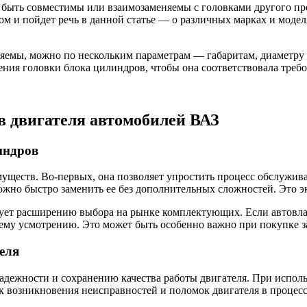
 быть совместимы или взаимозаменяемы с головками другого про
ом и пойдет речь в данной статье — о различных марках и моде
яемы, можно по нескольким параметрам — габаритам, диаметру и
ния головки блока цилиндров, чтобы она соответствовала треб
в двигателя автомобилей ВАЗ
индров
уществ. Во-первых, она позволяет упростить процесс обслужива
жно быстро заменить ее без дополнительных сложностей. Это эк
ует расширению выбора на рынке комплектующих. Если автовлад
му усмотрению. Это может быть особенно важно при покупке за
еля
надежности и сохранению качества работы двигателя. При испо
к возникновения неисправностей и поломок двигателя в процесс