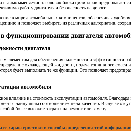
о взаимозаменяемость головок блока цилиндров предполагает со
ективную работу двигателя и безопасность на дороге.
чение в мире автомобильных компонентов, обеспечивая удобство
цепцию и позволяет выбирать из различных альтернатив, сохран
 в функционировании двигателя автомо
дежности двигателя
ым элементом для обеспечения надежности и эффективности раб
спределение охлаждающей жидкости, подача топливного смеси и
оторая будет выполнять те же функции. Это позволяет предотвр
уатации автомобиля
ное влияние на стоимость эксплуатации автомобиля. Благодаря
нент с наилучшим соотношением цена-качество. В случае отсут
 собой более высокие затраты на ремонт или замену.
 ее характеристики и способы определения этой информаци