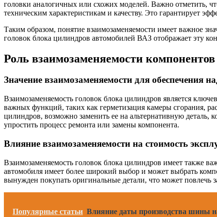
головки аналогичных или схожих моделей. Важно отметить, чт
техническим характеристикам и качеству. Это гарантирует эфф
Таким образом, понятие взаимозаменяемости имеет важное зна
головок блока цилиндров автомобилей ВАЗ отображает эту кон
Роль взаимозаменяемости компонентов
Значение взаимозаменяемости для обеспечения на
Взаимозаменяемость головок блока цилиндров является ключев
важных функций, таких как герметизация камеры сгорания, ра
цилиндров, возможно заменить ее на альтернативную деталь, к
упростить процесс ремонта или замены компонента.
Влияние взаимозаменяемости на стоимость экспл
Взаимозаменяемость головок блока цилиндров имеет также важ
автомобиля имеет более широкий выбор и может выбрать компо
вынужден покупать оригинальные детали, что может повлечь за
Популярные статьи
Влияние даты производства шины на