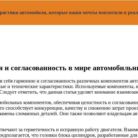
теристики автомобиля, которые ваши мечты воплотили в реал
 и согласованность в мире автомобиль
в себя гармонию и согласованность различных компонентов авт
ные и технические характеристики. Используемые компоненты, 
Следует отметить, что данная статья уделяет внимание взаимоз
обильных компонентов, обеспечивая целостность и согласованн
то способствует конкуренции, качеству и снижению затрат про
амены сломанных деталей. Они также позволяют владельцам авт
твечают за герметичность и исправную работу двигателя. Взаи
редполагается, что головки блока цилиндров, разработанные для