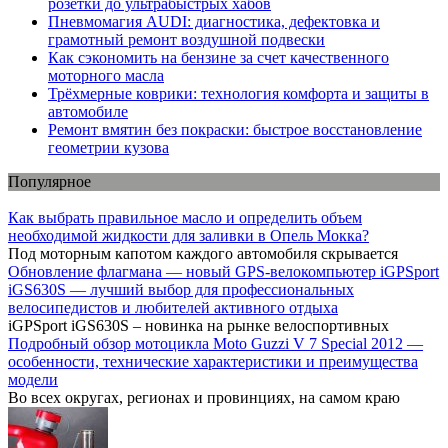
розетки до ультрабыстрых хабов
Пневмомагия AUDI: диагностика, дефектовка и
грамотный ремонт воздушной подвески
Как сэкономить на бензине за счет качественного
моторного масла
Трёхмерные коврики: технология комфорта и защиты в
автомобиле
Ремонт вмятин без покраски: быстрое восстановление
геометрии кузова
Популярное
Как выбрать правильное масло и определить объем
необходимой жидкости для заливки в Опель Мокка?
Под моторным капотом каждого автомобиля скрывается
Обновление флагмана — новый GPS-велокомпьютер iGPSport
iGS630S — лучший выбор для профессиональных
велосипедистов и любителей активного отдыха
iGPSport iGS630S – новинка на рынке велоспортивных
Подробный обзор мотоцикла Moto Guzzi V 7 Special 2012 —
особенности, технические характеристики и преимущества
модели
Во всех округах, регионах и провинциях, на самом краю