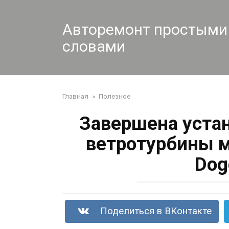
Перейти
к
Авторемонт простыми
контенту
словами
Главная
»
Полезное
Завершена устан
ветротурбины м
Dog
Поделиться в ВКонтакте