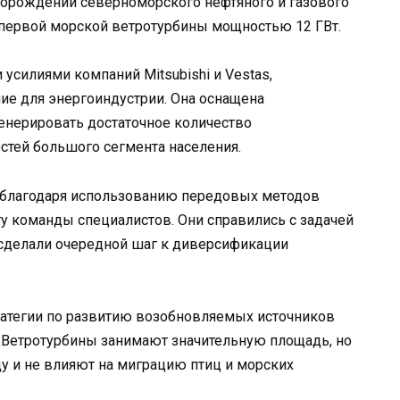
торождений северноморского нефтяного и газового
 первой морской ветротурбины мощностью 12 ГВт.
усилиями компаний Mitsubishi и Vestas,
ие для энергоиндустрии. Она оснащена
енерировать достаточное количество
стей большого сегмента населения.
 благодаря использованию передовых методов
у команды специалистов. Они справились с задачей
сделали очередной шаг к диверсификации
тратегии по развитию возобновляемых источников
 Ветротурбины занимают значительную площадь, но
у и не влияют на миграцию птиц и морских