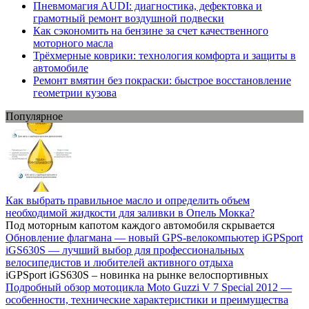
Пневмомагия AUDI: диагностика, дефектовка и
грамотный ремонт воздушной подвески
Как сэкономить на бензине за счет качественного
моторного масла
Трёхмерные коврики: технология комфорта и защиты в
автомобиле
Ремонт вмятин без покраски: быстрое восстановление
геометрии кузова
Популярное
Как выбрать правильное масло и определить объем
необходимой жидкости для заливки в Опель Мокка?
Под моторным капотом каждого автомобиля скрывается
Обновление флагмана — новый GPS-велокомпьютер iGPSport
iGS630S — лучший выбор для профессиональных
велосипедистов и любителей активного отдыха
iGPSport iGS630S – новинка на рынке велоспортивных
Подробный обзор мотоцикла Moto Guzzi V 7 Special 2012 —
особенности, технические характеристики и преимущества