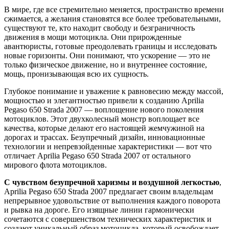
В мире, где все стремительно меняется, пространство времени
сжимается, а желания становятся все более требовательными,
существуют те, кто находит свободу и безграничность
движения в мощи мотоцикла. Они прирожденные
авантюристы, готовые преодолевать границы и исследовать
новые горизонты. Они понимают, что ускорение — это не
только физическое движение, но и внутреннее состояние,
мощь, пронизывающая всю их сущность.
Глубокое понимание и уважение к равновесию между массой,
мощностью и элегантностью привели к созданию Aprilia
Pegaso 650 Strada 2007 — воплощение нового поколения
мотоциклов. Этот двухколесный монстр воплощает все
качества, которые делают его настоящей жемчужиной на
дорогах и трассах. Безупречный дизайн, инновационные
технологии и непревзойденные характеристики — вот что
отличает Aprilia Pegaso 650 Strada 2007 от остального
мирового флота мотоциклов.
С чувством безупречной харизмы и воздушной легкостью
,
Aprilia Pegaso 650 Strada 2007 предлагает своим владельцам
непрерывное удовольствие от выполнения каждого поворота
и рывка на дороге. Его изящные линии гармонически
сочетаются с совершенством технических характеристик и
создают уникальный образ мотоцикла, который освобождает