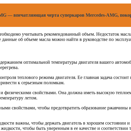
MG — впечатляющая черта суперкаров Mercedes-AMG, поко
необходимо учитывать рекомендованный объем. Недостаток масла
 данные об объеме масла можно найти в руководстве по эксплуа
ддержанием оптимальной температуры двигателя вашего автомоби
ерегрева.
онтроля теплового режима двигателя. Ее главная задача состои
привести к серьезным поломкам.
и физическими свойствами. Она должна иметь высокую теплоем
температуру летом.
ми свойствами, чтобы предотвратить образование ржавчины и н
кости важны, чтобы держать двигатель в хорошем состоянии и
жидкости, чтобы быть уверенным в ее качестве и соответствии 