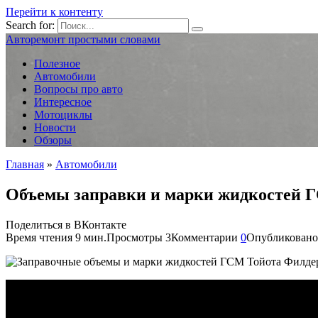
Перейти к контенту
Search for:
Авторемонт простыми словами
Полезное
Автомобили
Вопросы про авто
Интересное
Мотоциклы
Новости
Обзоры
Главная
»
Автомобили
Объемы заправки и марки жидкостей ГС
Поделиться в ВКонтакте
Время чтения
9 мин.
Просмотры
3
Комментарии
0
Опубликовано