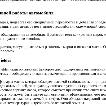
ивной работы автомобиля
сырья, подвергая его специальной переработке и добавляя опред
 защиту двигателя от негативного воздействия окружающей сред
м обслуживании автомобиля. Производители конкретных марок 
эксплуатации автомобиля.
теристик, могут применяться различные марки и вязкости масла
 поломок.
ielder
Fielder является важным фактором для поддержания оптимально
оэтому необходимо учитывать рекомендации производителя и след
формула масла, которая обладает высокой стабильностью при р
 для автомобилей, эксплуатирующихся в условиях сурового кли
иссный вариант масла, которое сочетает преимущества синтети
ость, но может быть менее долговечным и эффективным, чем по
вариант масла, получаемый из нефти. Оно обладает надежной з
ких температурах и требовать более частой замены.