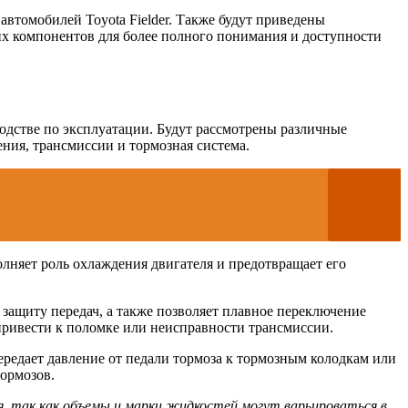
втомобилей Toyota Fielder. Также будут приведены
их компонентов для более полного понимания и доступности
одстве по эксплуатации. Будут рассмотрены различные
ния, трансмиссии и тормозная система.
лняет роль охлаждения двигателя и предотвращает его
.
защиту передач, а также позволяет плавное переключение
привести к поломке или неисправности трансмиссии.
редает давление от педали тормоза к тормозным колодкам или
тормозов.
, так как объемы и марки жидкостей могут варьироваться в