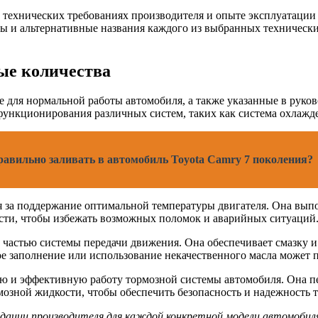
технических требованиях производителя и опыте эксплуатации а
мы и альтернативные названия каждого из выбранных техническ
ые количества
 для нормальной работы автомобиля, а также указанные в руков
ункционирования различных систем, таких как система охлажде
равильно заливать в автомобиль Toyota Camry 7 поколения?
я за поддержание оптимальной температуры двигателя. Она выпо
ости, чтобы избежать возможных поломок и аварийных ситуаций
частью системы передачи движения. Она обеспечивает смазку и 
е заполнение или использование некачественного масла может 
ю и эффективную работу тормозной системы автомобиля. Она пе
мозной жидкости, чтобы обеспечить безопасность и надежность 
ндации производителя для каждой конкретной модели автомобиля